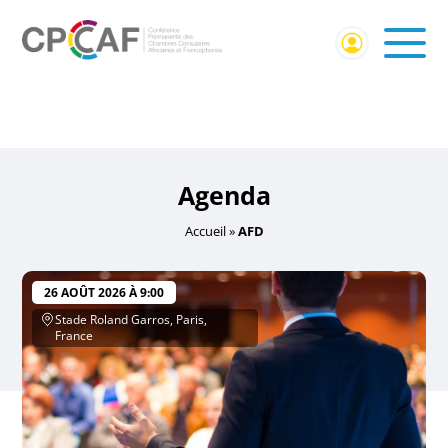
Accueil
/ Événements identifiés “AFD”
AFD
Agenda
Accueil
»
AFD
26 AOÛT 2026 À 9:00
Stade Roland Garros, Paris,
France