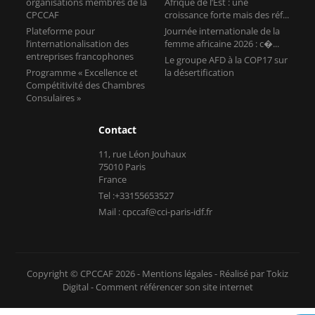
organisations membres de la
Afrique de l’Est : une
CPCCAF
croissance forte mais des réf...
Plateforme pour
Journée internationale de la
l’internationalisation des
femme africaine 2026 : c�...
entreprises francophones
Le groupe AFD à la COP17 sur
Programme « Excellence et
la désertification
Compétitivité des Chambres
Consulaires »
Contact
11, rue Léon Jouhaux
75010 Paris
France
Tel :+33155653527
Mail : cpccaf@cci-paris-idf.fr
Copyright © CPCCAF 2026 -
Mentions légales
-
Réalisé par Tokiz
Digital
-
Comment référencer son site internet