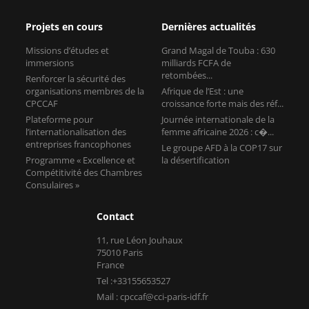
Projets en cours
Dernières actualités
Missions d’études et
Grand Magal de Touba : 630
immersions
milliards FCFA de
retombées...
Renforcer la sécurité des
organisations membres de la
Afrique de l’Est : une
CPCCAF
croissance forte mais des réf...
Plateforme pour
Journée internationale de la
l’internationalisation des
femme africaine 2026 : c�...
entreprises francophones
Le groupe AFD à la COP17 sur
Programme « Excellence et
la désertification
Compétitivité des Chambres
Consulaires »
Contact
11, rue Léon Jouhaux
75010 Paris
France
Tel :+33155653527
Mail : cpccaf@cci-paris-idf.fr