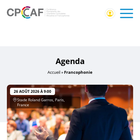
Accueil
/ Événements identifiés “Francophonie”
Francophonie
Agenda
Accueil
»
Francophonie
26 AOÛT 2026 À 9:00
Stade Roland Garros, Paris,
France