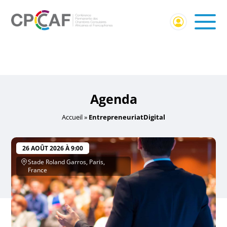
Accueil
/ Événements identifiés “EntrepreneuriatDigital”
EntrepreneuriatDigital
Agenda
Accueil
»
EntrepreneuriatDigital
26 AOÛT 2026 À 9:00
Stade Roland Garros, Paris,
France