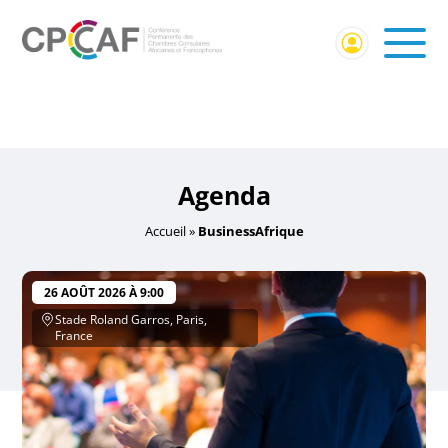
Accueil
/ Événements identifiés “BusinessAfrique”
BusinessAfrique
Agenda
Accueil
»
BusinessAfrique
26 AOÛT 2026 À 9:00
Stade Roland Garros, Paris,
France