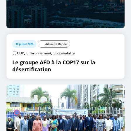
30 juillet 2026
Actualité Monde
,
,
COP
Environnement
Soutenabilité
Le groupe AFD à la COP17 sur la
désertification