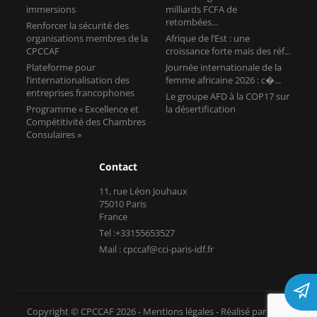
immersions
milliards FCFA de
retombées...
Renforcer la sécurité des
organisations membres de la
Afrique de l’Est : une
CPCCAF
croissance forte mais des réf...
Plateforme pour
Journée internationale de la
l’internationalisation des
femme africaine 2026 : c�...
entreprises francophones
Le groupe AFD à la COP17 sur
Programme « Excellence et
la désertification
Compétitivité des Chambres
Consulaires »
Contact
11, rue Léon Jouhaux
75010 Paris
France
Tel :+33155653527
Mail : cpccaf@cci-paris-idf.fr
Copyright © CPCCAF 2026 -
Mentions légales
-
Réalisé par Tokiz