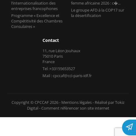
l’internationalisation des
femme africaine 2026 : c�...
entreprises francophones
Le groupe AFD à la COP17 sur
Programme « Excellence et
la désertification
Compétitivité des Chambres
Consulaires »
Contact
11, rue Léon Jouhaux
75010 Paris
France
Tel :+33155653527
Mail : cpccaf@cci-paris-idf.fr
Copyright © CPCCAF 2026 -
Mentions légales
-
Réalisé par Tokiz
Digital
-
Comment référencer son site internet