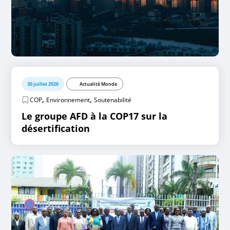
30 juillet 2026
Actualité Monde
,
,
COP
Environnement
Soutenabilité
Le groupe AFD à la COP17 sur la
désertification