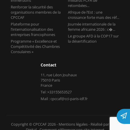
immersions
milliards FCFA de
retombées...
Renforcer la sécurité des
organisations membres de la
Afrique de l’Est : une
CPCCAF
croissance forte mais des réf...
Plateforme pour
Journée internationale de la
l’internationalisation des
femme africaine 2026 : c�...
entreprises francophones
Le groupe AFD à la COP17 sur
Programme « Excellence et
la désertification
Compétitivité des Chambres
Consulaires »
Contact
11, rue Léon Jouhaux
75010 Paris
France
Tel :+33155653527
Mail : cpccaf@cci-paris-idf.fr
Copyright © CPCCAF 2026 -
Mentions légales
-
Réalisé par Tokiz
Digital
-
Comment référencer son site internet