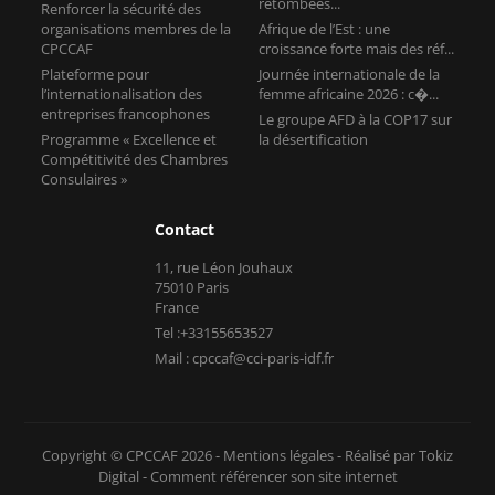
retombées...
Renforcer la sécurité des
organisations membres de la
Afrique de l’Est : une
CPCCAF
croissance forte mais des réf...
Plateforme pour
Journée internationale de la
l’internationalisation des
femme africaine 2026 : c�...
entreprises francophones
Le groupe AFD à la COP17 sur
Programme « Excellence et
la désertification
Compétitivité des Chambres
Consulaires »
Contact
11, rue Léon Jouhaux
75010 Paris
France
Tel :+33155653527
Mail : cpccaf@cci-paris-idf.fr
Copyright © CPCCAF 2026 -
Mentions légales
-
Réalisé par Tokiz
Digital
-
Comment référencer son site internet