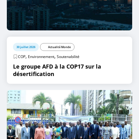
30 juillet 2026
Actualité Monde
,
,
COP
Environnement
Soutenabilité
Le groupe AFD à la COP17 sur la
désertification