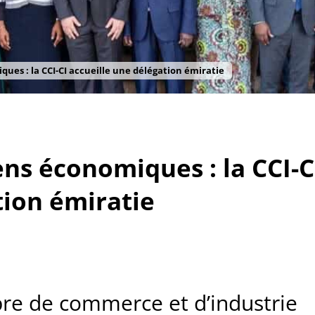
ues : la CCI-CI accueille une délégation émiratie
ns économiques : la CCI-C
tion émiratie
re de commerce et d’industrie