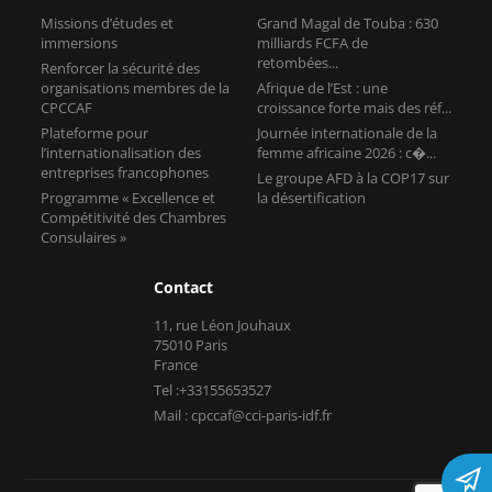
Missions d’études et
Grand Magal de Touba : 630
immersions
milliards FCFA de
retombées...
Renforcer la sécurité des
organisations membres de la
Afrique de l’Est : une
CPCCAF
croissance forte mais des réf...
Plateforme pour
Journée internationale de la
l’internationalisation des
femme africaine 2026 : c�...
entreprises francophones
Le groupe AFD à la COP17 sur
Programme « Excellence et
la désertification
Compétitivité des Chambres
Consulaires »
Contact
11, rue Léon Jouhaux
75010 Paris
France
Tel :+33155653527
Mail : cpccaf@cci-paris-idf.fr