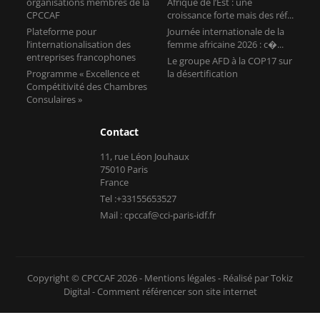
organisations membres de la
Afrique de l’Est : une
CPCCAF
croissance forte mais des réf...
Plateforme pour
Journée internationale de la
l’internationalisation des
femme africaine 2026 : c�...
entreprises francophones
Le groupe AFD à la COP17 sur
Programme « Excellence et
la désertification
Compétitivité des Chambres
Consulaires »
Contact
11, rue Léon Jouhaux
75010 Paris
France
Tel :+33155653527
Mail : cpccaf@cci-paris-idf.fr
Copyright © CPCCAF 2026 -
Mentions légales
-
Réalisé par Tokiz
Digital
-
Comment référencer son site internet