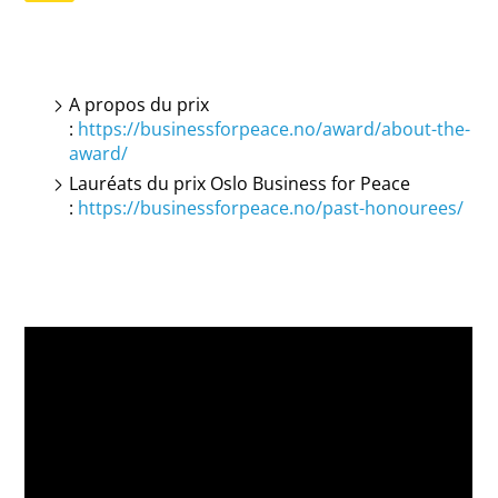
A propos du prix
:
https://businessforpeace.no/award/about-the-
award/
Lauréats du prix Oslo Business for Peace
:
https://businessforpeace.no/past-honourees/