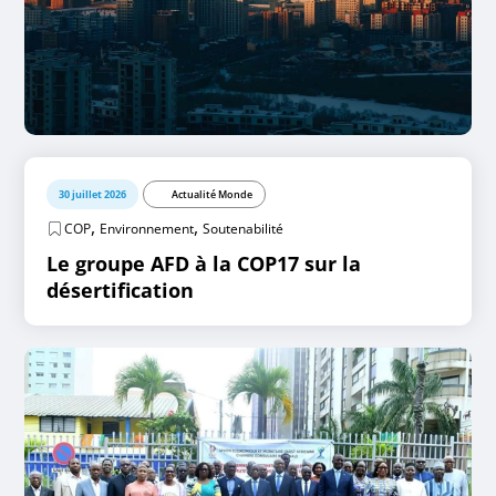
30 juillet 2026
Actualité Monde
,
,
COP
Environnement
Soutenabilité
Le groupe AFD à la COP17 sur la
désertification