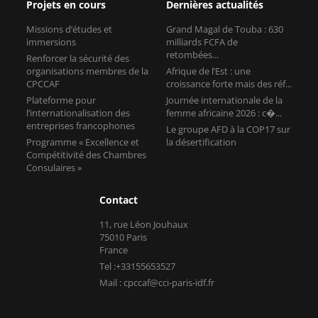
Projets en cours
Dernières actualités
Missions d’études et
Grand Magal de Touba : 630
immersions
milliards FCFA de
retombées...
Renforcer la sécurité des
organisations membres de la
Afrique de l’Est : une
CPCCAF
croissance forte mais des réf...
Plateforme pour
Journée internationale de la
l’internationalisation des
femme africaine 2026 : c�...
entreprises francophones
Le groupe AFD à la COP17 sur
Programme « Excellence et
la désertification
Compétitivité des Chambres
Consulaires »
Contact
11, rue Léon Jouhaux
75010 Paris
France
Tel :+33155653527
Mail : cpccaf@cci-paris-idf.fr