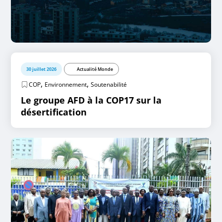
30 juillet 2026
Actualité Monde
,
,
COP
Environnement
Soutenabilité
Le groupe AFD à la COP17 sur la
désertification