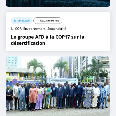
30 juillet 2026
Actualité Monde
,
,
COP
Environnement
Soutenabilité
Le groupe AFD à la COP17 sur la
désertification