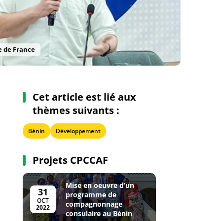
le de France
Cet article est lié aux
thèmes suivants :
Bénin
Développement
Projets CPCCAF
Mise en oeuvre d’un
31
programme de
OCT
compagnonnage
2022
consulaire au Bénin