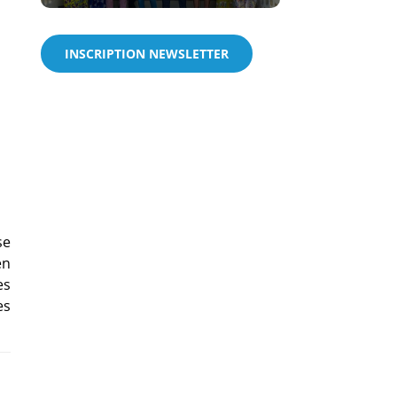
INSCRIPTION NEWSLETTER
:
se
en
es
es