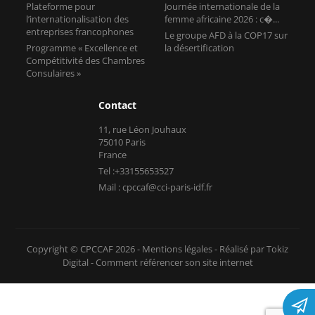
Plateforme pour
Journée internationale de la
l’internationalisation des
femme africaine 2026 : c�...
entreprises francophones
Le groupe AFD à la COP17 sur
Programme « Excellence et
la désertification
Compétitivité des Chambres
Consulaires »
Contact
11, rue Léon Jouhaux
75010 Paris
France
Tel :+33155653527
Mail : cpccaf@cci-paris-idf.fr
Copyright © CPCCAF 2026 -
Mentions légales
-
Réalisé par Tokiz
Digital
-
Comment référencer son site internet