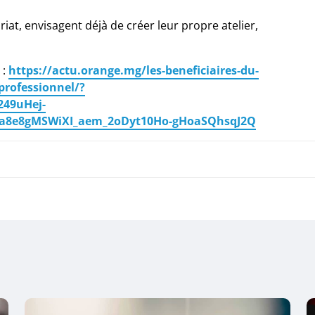
iat, envisagent déjà de créer leur propre atelier,
 :
https://actu.orange.mg/les-beneficiaires-du-
rofessionnel/?
249uHej-
wa8e8gMSWiXI_aem_2oDyt10Ho-gHoaSQhsqJ2Q