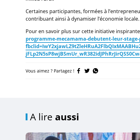
Certaines participantes, formées à l’entrepreneur
contribuant ainsi à dynamiser l’économie locale.
Pour en savoir plus sur cette initiative inspirante
programme-mecamama-debutent-leur-stage-p
fbclid=IwY2xjawLZ9tZleHRuA2FlbQIxMAABHu
jFLp2N5sP8wjBSmUr_wR382idJPhRrJirQSS0C
Vous aimez ? Partagez !
A lire
aussi