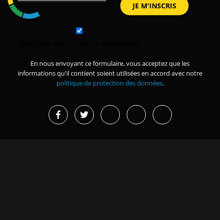
Abonnez-vous à notre newsletter
En nous envoyant ce formulaire, vous acceptez que les
informations qu'il contient soient utilisées en accord avec notre
politique de protection des données
.
Projets en cours
Dernières actualités
Missions d’études et
Grand Magal de Touba : 630
immersions
milliards FCFA de