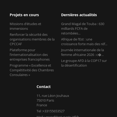
retombées...
Renforcer la sécurité des
organisations membres de la
Afrique de l’Est : une
CPCCAF
croissance forte mais des réf...
Plateforme pour
Journée internationale de la
l’internationalisation des
femme africaine 2026 : c�...
entreprises francophones
Le groupe AFD à la COP17 sur
Programme « Excellence et
la désertification
Compétitivité des Chambres
Consulaires »
Contact
11, rue Léon Jouhaux
75010 Paris
France
Tel :+33155653527
Mail : cpccaf@cci-paris-idf.fr
Copyright © CPCCAF 2026 -
Mentions légales
-
Réalisé par Tokiz
Digital
-
Comment référencer son site internet