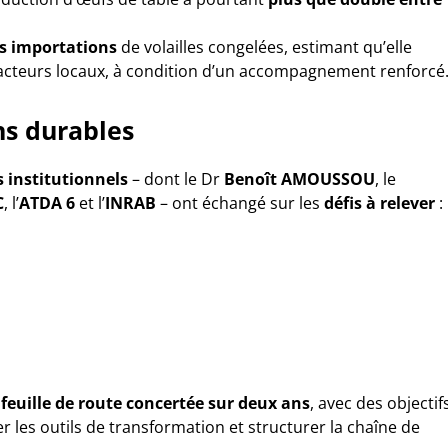
es importations
de volailles congelées, estimant qu’elle
acteurs locaux, à condition d’un accompagnement renforcé
ns durables
 institutionnels
– dont le Dr
Benoît AMOUSSOU
, le
C
, l’
ATDA 6
et l’
INRAB
– ont échangé sur les
défis à relever
:
e
feuille de route concertée sur deux ans
, avec des objectif
er les outils de transformation et structurer la chaîne de