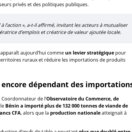
seurs privés et des politiques publiques.
’action », a-t-il affirmé, invitant les acteurs à mutualiser
nératrice d’emplois et créatrice de valeur ajoutée locale.
le apparaît aujourd’hui comme
un levier stratégique
pour
territoires ruraux et réduire les importations de produits
 encore dépendant des importation
, Coordonnateur de l’
Observatoire du Commerce, de
 le
Bénin a importé plus de 132 000 tonnes de viande de
rancs CFA
, alors que la
production nationale
atteignait à
oduction d’œufs de table a pourtant
plus que doublé entre