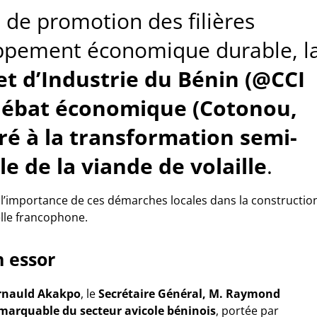
 de promotion des filières
oppement économique durable, l
 d’Industrie du Bénin (@CCI
débat
économique
(Cotonou,
é à la transformation semi-
le de la viande de volaille
.
e l’importance de ces démarches locales dans la constructio
elle francophone.
n essor
rnauld Akakpo
, le
Secrétaire Général, M. Raymond
marquable du secteur avicole béninois
, portée par