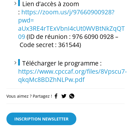
Lien d’accès à zoom
:
https://zoom.us/j/97660900928?
pwd=
aUx3RE4rTExVbnI4cUt0WVBtNkZqQT
09
(ID de réunion : 976 6090 0928 –
Code secret : 361544)
Télécharger le programme :
https://www.cpccaf.org/files/8Vpscu7-
qkqMc8BDZhNLPw.pdf
Vous aimez ? Partagez !
INSCRIPTION NEWSLETTER