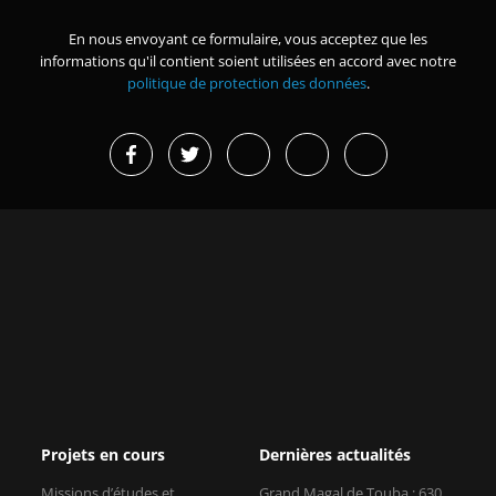
En nous envoyant ce formulaire, vous acceptez que les
informations qu'il contient soient utilisées en accord avec notre
politique de protection des données
.
Projets en cours
Dernières actualités
Missions d’études et
Grand Magal de Touba : 630
immersions
milliards FCFA de
retombées...
Renforcer la sécurité des
organisations membres de la
Afrique de l’Est : une
CPCCAF
croissance forte mais des réf...
Plateforme pour
Journée internationale de la