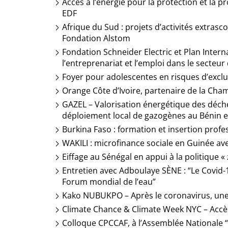
Accès à l’énergie pour la protection et la p
EDF
Afrique du Sud : projets d’activités extrasc
Fondation Alstom
Fondation Schneider Electric et Plan Inter
l’entreprenariat et l’emploi dans le secteur 
Foyer pour adolescentes en risques d’excl
Orange Côte d’Ivoire, partenaire de la Cha
GAZEL – Valorisation énergétique des déchet
déploiement local de gazogènes au Bénin et
Burkina Faso : formation et insertion profe
WAKILI : microfinance sociale en Guinée 
Eiffage au Sénégal en appui à la politique «
Entretien avec Adboulaye SÈNE : “Le Covid
Forum mondial de l’eau”
Kako NUBUKPO – Après le coronavirus, une a
Climate Chance & Climate Week NYC – Accès
Colloque CPCCAF, à l’Assemblée Nationale “