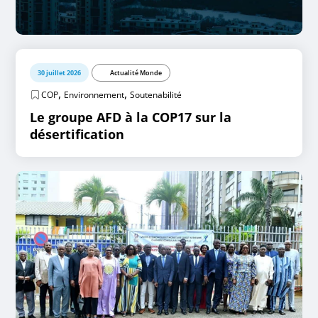
30 juillet 2026
Actualité Monde
,
,
COP
Environnement
Soutenabilité
Le groupe AFD à la COP17 sur la
désertification