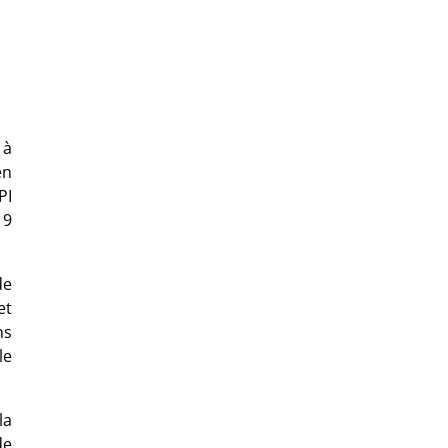
 à
en
PI
19
de
et
ns
le
la
de