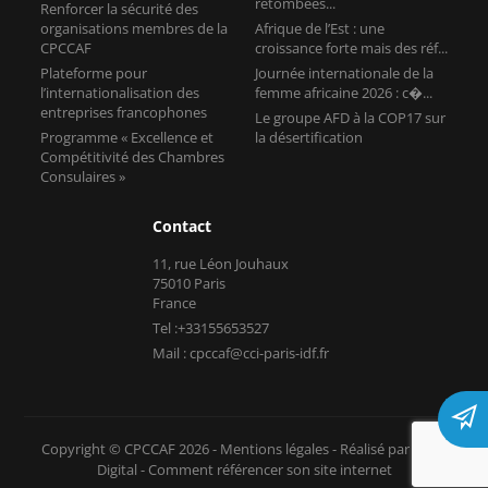
retombées...
Renforcer la sécurité des
organisations membres de la
Afrique de l’Est : une
CPCCAF
croissance forte mais des réf...
Plateforme pour
Journée internationale de la
l’internationalisation des
femme africaine 2026 : c�...
entreprises francophones
Le groupe AFD à la COP17 sur
Programme « Excellence et
la désertification
Compétitivité des Chambres
Consulaires »
Contact
11, rue Léon Jouhaux
75010 Paris
France
Tel :+33155653527
Mail : cpccaf@cci-paris-idf.fr
Copyright © CPCCAF 2026 -
Mentions légales
-
Réalisé par Tokiz
Digital
-
Comment référencer son site internet