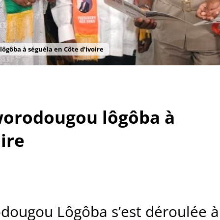
ôgôba à séguéla en Côte d’ivoire
worodougou lôgôba à
ire
dougou Lôgôba s’est déroulée à