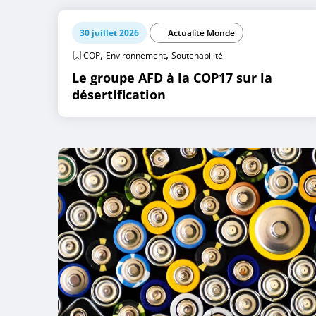
30 juillet 2026
Actualité Monde
,
,
COP
Environnement
Soutenabilité
Le groupe AFD à la COP17 sur la
désertification