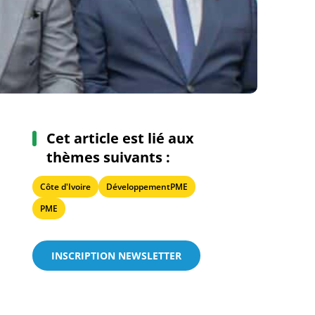
Cet article est lié aux
thèmes suivants :
Côte d'Ivoire
DéveloppementPME
PME
INSCRIPTION NEWSLETTER