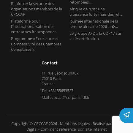
retombées...
Renforcer la sécurité des
organisations membres de la
Afrique de l’Est : une
CPCCAF
croissance forte mais des réf...
Plateforme pour
Journée internationale de la
l’internationalisation des
femme africaine 2026 : c�...
entreprises francophones
Le groupe AFD à la COP17 sur
Programme « Excellence et
la désertification
Compétitivité des Chambres
Consulaires »
Contact
11, rue Léon Jouhaux
75010 Paris
France
Tel :+33155653527
Mail : cpccaf@cci-paris-idf.fr
Copyright © CPCCAF 2026 -
Mentions légales
-
Réalisé par Tokiz
Digital
-
Comment référencer son site internet