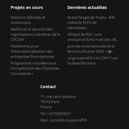
Projets en cours
Dernières actualités
Missions d’études et
Grand Magal de Touba : 630
immersions
milliards FCFA de
retombées...
Renforcer la sécurité des
organisations membres de la
Afrique de l’Est : une
CPCCAF
croissance forte mais des réf...
Plateforme pour
Journée internationale de la
l’internationalisation des
femme africaine 2026 : c�...
entreprises francophones
Le groupe AFD à la COP17 sur
Programme « Excellence et
la désertification
Compétitivité des Chambres
Consulaires »
Contact
11, rue Léon Jouhaux
75010 Paris
France
Tel :+33155653527
Mail : cpccaf@cci-paris-idf.fr