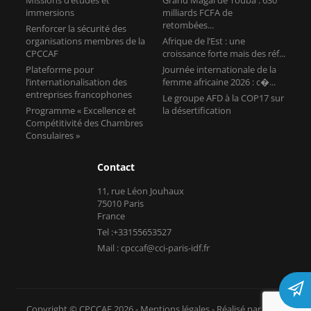
l’internationalisation des
femme africaine 2026 : c�...
entreprises francophones
Le groupe AFD à la COP17 sur
Programme « Excellence et
la désertification
Compétitivité des Chambres
Consulaires »
Contact
11, rue Léon Jouhaux
75010 Paris
France
Tel :+33155653527
Mail : cpccaf@cci-paris-idf.fr
Copyright © CPCCAF 2026 -
Mentions légales
-
Réalisé par Tokiz
Digital
-
Comment référencer son site internet