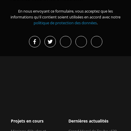
En nous envoyant ce formulaire, vous acceptez que les
informations qu'il contient soient utilisées en accord avec notre
politique de protection des données
.
Projets en cours
Dernières actualités
Missions d’études et
Grand Magal de Touba : 630
immersions
milliards FCFA de
retombées...
Renforcer la sécurité des
organisations membres de la
Afrique de l’Est : une
CPCCAF
croissance forte mais des réf...
Plateforme pour
Journée internationale de la