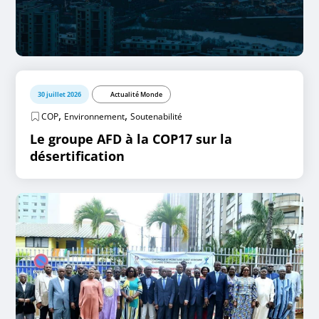
30 juillet 2026
Actualité Monde
,
,
COP
Environnement
Soutenabilité
Le groupe AFD à la COP17 sur la
désertification