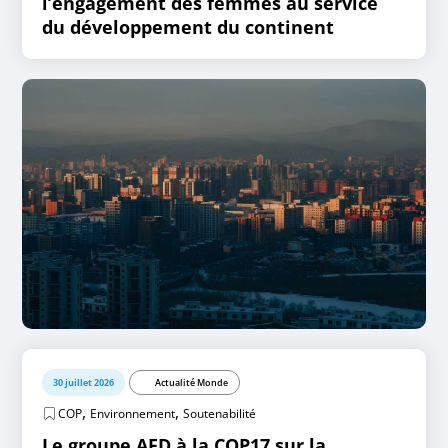
l’engagement des femmes au service
du développement du continent
30 juillet 2026
Actualité Monde
,
,
COP
Environnement
Soutenabilité
Le groupe AFD à la COP17 sur la