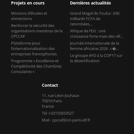
Projets en cours
Dernières actualités
Missions d’études et
Grand Magal de Touba : 630
immersions
milliards FCFA de
retombées...
Renforcer la sécurité des
organisations membres de la
Afrique de l’Est : une
CPCCAF
croissance forte mais des réf...
Plateforme pour
Journée internationale de la
l’internationalisation des
femme africaine 2026 : c�...
entreprises francophones
Le groupe AFD à la COP17 sur
Programme « Excellence et
la désertification
Compétitivité des Chambres
Consulaires »
Contact
11, rue Léon Jouhaux
75010 Paris
France
Tel :+33155653527
Mail : cpccaf@cci-paris-idf.fr