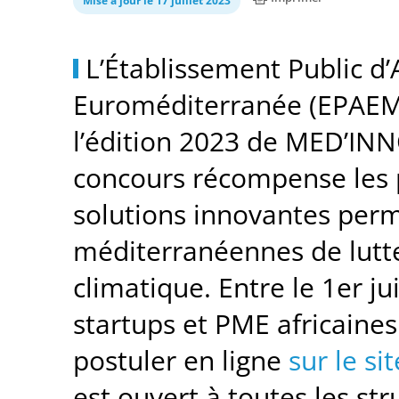
Mise à jour le 17 juillet 2023
L’Établissement Public 
Euroméditerranée (EPAEM) 
l’édition 2023 de MED’IN
concours récompense les 
solutions innovantes perme
méditerranéennes de lutt
climatique. Entre le 1er jui
startups et PME africaines
postuler en ligne
sur le si
est ouvert à toutes les st