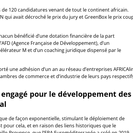
 de 120 candidatures venant de tout le continent africain.
qui avait décroché le prix du jury et GreenBox le prix cou
 chacun bénéficié d’une dotation financière de la part
 l’AFD (Agence Française de Développement), d’un
lérateur M et d’un coaching juridique dispensé par le
rté une adhésion d’un an au réseau d’entreprises AFRICAli
hambres de commerce et d’industrie de leurs pays respectif
 engagé pour le développement des
al
que de façon exponentielle, stimulant le déploiement de
t pour cela, et en raison des liens historiques que le
eille-Provence, que l’EPA Euroméditerranée a créé en 2019,