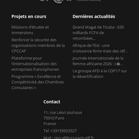
Projets en cours
Dernières actualités
Missions d’études et
Grand Magal de Touba : 630
immersions
milliards FCFA de
retombées...
Renforcer la sécurité des
organisations membres de la
Afrique de l’Est : une
CPCCAF
croissance forte mais des réf...
Plateforme pour
Journée internationale de la
l’internationalisation des
femme africaine 2026 : c�...
entreprises francophones
Le groupe AFD à la COP17 sur
Programme « Excellence et
la désertification
Compétitivité des Chambres
Consulaires »
Contact
11, rue Léon Jouhaux
75010 Paris
France
Tel :+33155653527
Mail : cpccaf@cci-paris-idf.fr