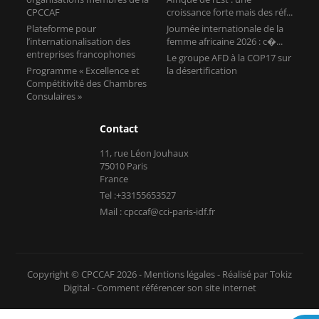
CPCCAF
croissance forte mais des réf...
Plateforme pour
Journée internationale de la
l’internationalisation des
femme africaine 2026 : c�...
entreprises francophones
Le groupe AFD à la COP17 sur
Programme « Excellence et
la désertification
Compétitivité des Chambres
Consulaires »
Contact
11, rue Léon Jouhaux
75010 Paris
France
Tel :+33155653527
Mail : cpccaf@cci-paris-idf.fr
Copyright © CPCCAF 2026 -
Mentions légales
-
Réalisé par Tokiz
Digital
-
Comment référencer son site internet