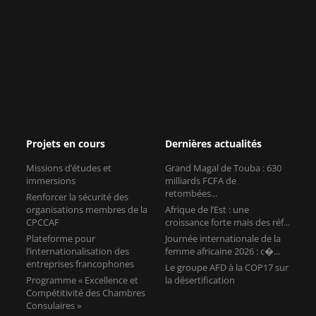
Projets en cours
Dernières actualités
Missions d’études et
Grand Magal de Touba : 630
immersions
milliards FCFA de
retombées...
Renforcer la sécurité des
organisations membres de la
Afrique de l’Est : une
CPCCAF
croissance forte mais des réf...
Plateforme pour
Journée internationale de la
l’internationalisation des
femme africaine 2026 : c�...
entreprises francophones
Le groupe AFD à la COP17 sur
Programme « Excellence et
la désertification
Compétitivité des Chambres
Consulaires »
Contact
11, rue Léon Jouhaux
75010 Paris
France