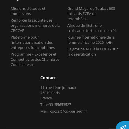
Missions d’études et
Grand Magal de Touba : 630
immersions
milliards FCFA de
retombées...
Renforcer la sécurité des
organisations membres de la
Afrique de l’Est : une
CPCCAF
croissance forte mais des réf...
Plateforme pour
Journée internationale de la
l’internationalisation des
femme africaine 2026 : c�...
entreprises francophones
Le groupe AFD à la COP17 sur
Programme « Excellence et
la désertification
Compétitivité des Chambres
Consulaires »
Contact
11, rue Léon Jouhaux
75010 Paris
France
Tel :+33155653527
Mail : cpccaf@cci-paris-idf.fr