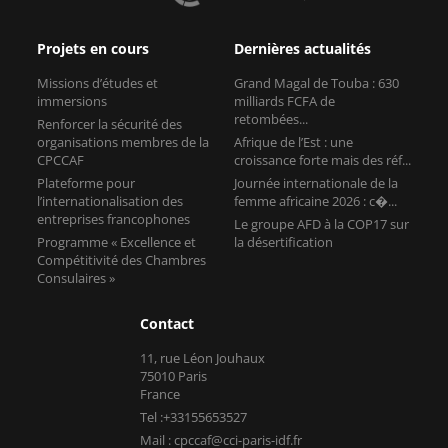
Projets en cours
Dernières actualités
Missions d’études et
Grand Magal de Touba : 630
immersions
milliards FCFA de
retombées...
Renforcer la sécurité des
organisations membres de la
Afrique de l’Est : une
CPCCAF
croissance forte mais des réf...
Plateforme pour
Journée internationale de la
l’internationalisation des
femme africaine 2026 : c�...
entreprises francophones
Le groupe AFD à la COP17 sur
Programme « Excellence et
la désertification
Compétitivité des Chambres
Consulaires »
Contact
11, rue Léon Jouhaux
75010 Paris
France
Tel :+33155653527
Mail : cpccaf@cci-paris-idf.fr