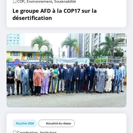
,
,
COP
Environnement
Soutenabilité
Le groupe AFD à la COP17 sur la
désertification
30 juillet 2026
Actualité du réseau
,
Coopération
Institution