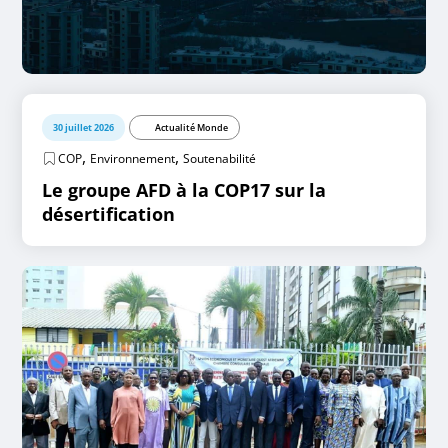
30 juillet 2026
Actualité Monde
,
,
COP
Environnement
Soutenabilité
Le groupe AFD à la COP17 sur la
désertification