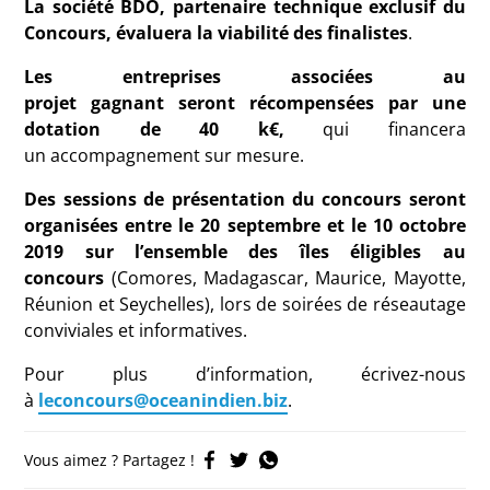
La s
ociété BDO, partenaire technique exclusif du
Concours
,
évaluera la viabilité des finalistes
.
Le
s entreprises associées au
projet
gagnant
seront
récompensé
es
par un
e
dotation
de 40 k€
,
qui financera
un
accompagnement sur mesure
.
Des sessions de présentation du concours seront
organisées entre le 20 septembre et le 10 octobre
2019 sur l’ensemble des îles éligibles au
concours
(Comores, Madagascar, Maurice, Mayotte,
Réunion et Seychelles)
, lors de soirées de réseautage
conviviales et informatives.
Pour plus d’information
,
écrivez-nous
à
leconcours@oceanindien.biz
.
Vous aimez ? Partagez !