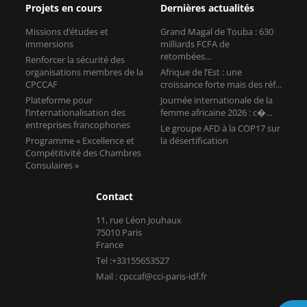
Projets en cours
Dernières actualités
Missions d’études et
Grand Magal de Touba : 630
immersions
milliards FCFA de
retombées...
Renforcer la sécurité des
organisations membres de la
Afrique de l’Est : une
CPCCAF
croissance forte mais des réf...
Plateforme pour
Journée internationale de la
l’internationalisation des
femme africaine 2026 : c�...
entreprises francophones
Le groupe AFD à la COP17 sur
Programme « Excellence et
la désertification
Compétitivité des Chambres
Consulaires »
Contact
11, rue Léon Jouhaux
75010 Paris
France
Tel :+33155653527
Mail : cpccaf@cci-paris-idf.fr