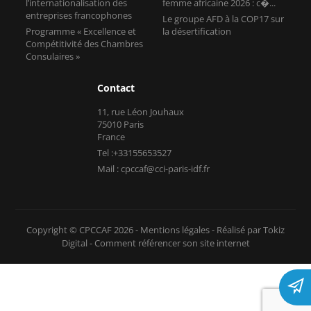
l’internationalisation des
femme africaine 2026 : c�...
entreprises francophones
Le groupe AFD à la COP17 sur
Programme « Excellence et
la désertification
Compétitivité des Chambres
Consulaires »
Contact
11, rue Léon Jouhaux
75010 Paris
France
Tel :+33155653527
Mail : cpccaf@cci-paris-idf.fr
Copyright © CPCCAF 2026 -
Mentions légales
-
Réalisé par Tokiz
Digital
-
Comment référencer son site internet