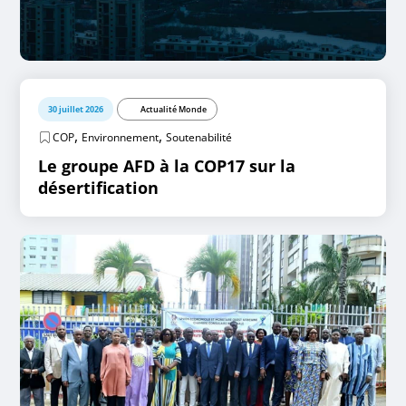
30 juillet 2026
Actualité Monde
,
,
COP
Environnement
Soutenabilité
Le groupe AFD à la COP17 sur la
désertification