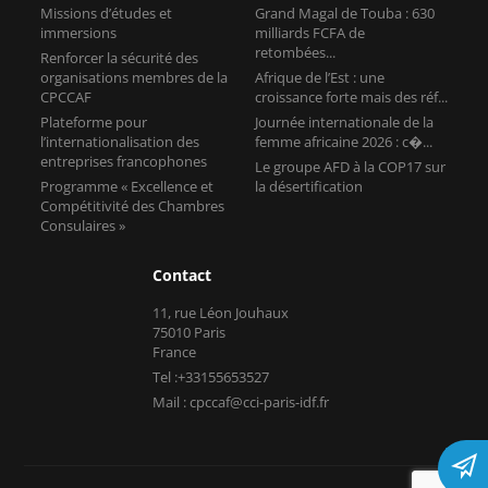
Missions d’études et
Grand Magal de Touba : 630
immersions
milliards FCFA de
retombées...
Renforcer la sécurité des
organisations membres de la
Afrique de l’Est : une
CPCCAF
croissance forte mais des réf...
Plateforme pour
Journée internationale de la
l’internationalisation des
femme africaine 2026 : c�...
entreprises francophones
Le groupe AFD à la COP17 sur
Programme « Excellence et
la désertification
Compétitivité des Chambres
Consulaires »
Contact
11, rue Léon Jouhaux
75010 Paris
France
Tel :+33155653527
Mail : cpccaf@cci-paris-idf.fr