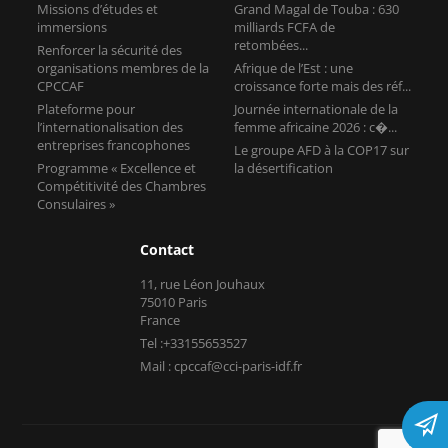
Missions d’études et
Grand Magal de Touba : 630
immersions
milliards FCFA de
retombées...
Renforcer la sécurité des
organisations membres de la
Afrique de l’Est : une
CPCCAF
croissance forte mais des réf...
Plateforme pour
Journée internationale de la
l’internationalisation des
femme africaine 2026 : c�...
entreprises francophones
Le groupe AFD à la COP17 sur
Programme « Excellence et
la désertification
Compétitivité des Chambres
Consulaires »
Contact
11, rue Léon Jouhaux
75010 Paris
France
Tel :+33155653527
Mail : cpccaf@cci-paris-idf.fr